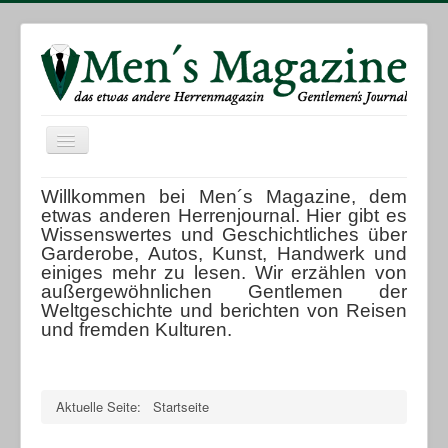
Toggle
Navigation
Titelseite
Willkommen bei Men´s Magazine, dem
etwas anderen Herrenjournal. Hier gibt es
Portraits
Wissenswertes und Geschichtliches über
Garderobe, Autos, Kunst, Handwerk und
Accessoires
einiges mehr zu lesen. Wir erzählen von
außergewöhnlichen Gentlemen der
Garderobe
Weltgeschichte und berichten von Reisen
Mobilität
und fremden Kulturen.
Reisen und Kulturen
Kunst und Handwerk
Aktuelle Seite:
Startseite
Kulinarisches